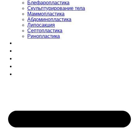
Блефаропластика
Скульптурирование тела
Маммопластика
Абдоминопластика
Липосакция
Септопластика
Ринопластика
Сертификаты
Команда
Отзывы
Блог
+998 (55) 510-99-00