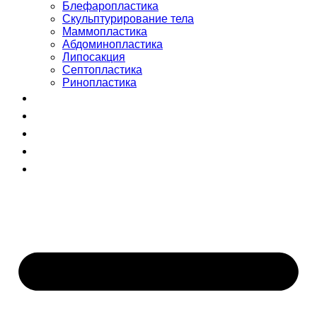
Блефаропластика
Скульптурирование тела
Маммопластика
Абдоминопластика
Липосакция
Септопластика
Ринопластика
Сертификаты
Команда
Отзывы
Блог
+998 (55) 510-99-00