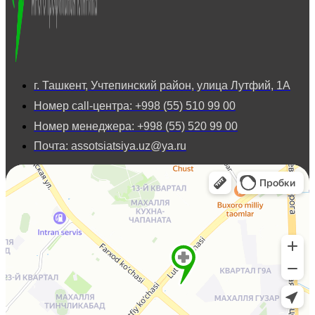
г. Ташкент, Учтепинский район, улица Лутфий, 1А
Номер call-центра: +998 (55) 510 99 00
Номер менеджера: +998 (55) 520 99 00
Почта: assotsiatsiya.uz@ya.ru