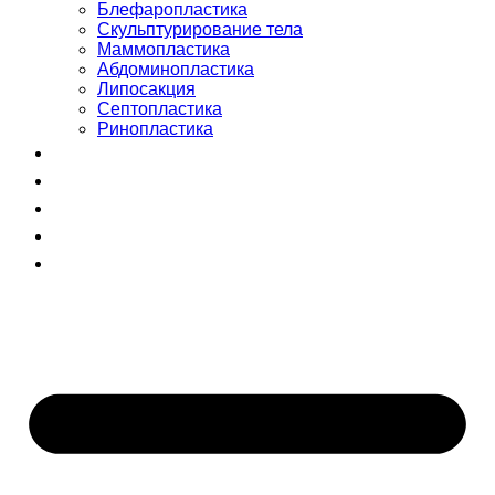
Блефаропластика
Скульптурирование тела
Маммопластика
Абдоминопластика
Липосакция
Септопластика
Ринопластика
Сертификаты
Команда
Отзывы
Блог
+998 (55) 510-99-00