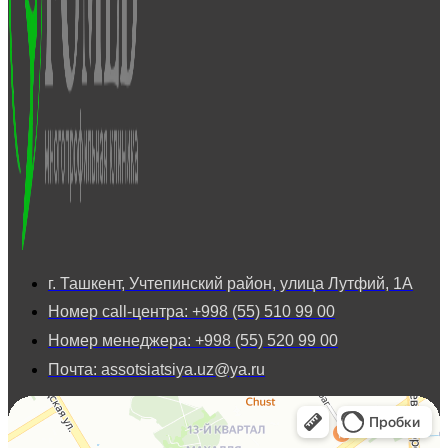
г. Ташкент, Учтепинский район, улица Лутфий, 1А
Номер call-центра: +998 (55) 510 99 00
Номер менеджера: +998 (55) 520 99 00
Почта: assotsiatsiya.uz@ya.ru