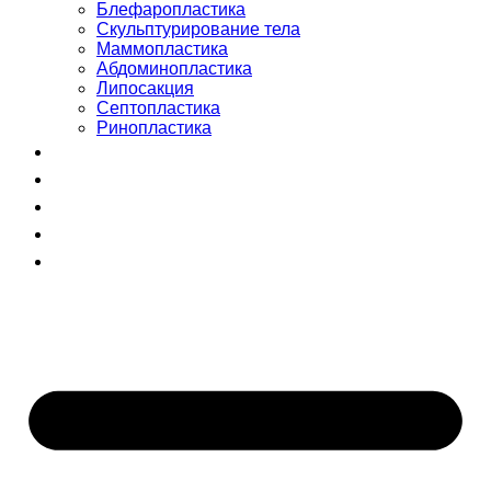
Блефаропластика
Скульптурирование тела
Маммопластика
Абдоминопластика
Липосакция
Септопластика
Ринопластика
Сертификаты
Команда
Отзывы
Блог
+998 (55) 510-99-00