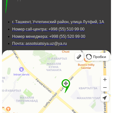
г. Ташкент, Учтепинский район, улица Лутфий, 1А
Номер call-центра: +998 (55) 510 99 00
Номер менеджера: +998 (55) 520 99 00
Почта: assotsiatsiya.uz@ya.ru