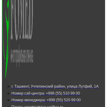
г. Ташкент, Учтепинский район, улица Лутфий, 1А
Номер call-центра: +998 (55) 510 99 00
Номер менеджера: +998 (55) 520 99 00
Почта: assotsiatsiya.uz@ya.ru