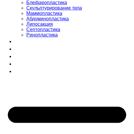
Блефаропластика
Скульптурирование тела
Маммопластика
Абдоминопластика
Липосакция
Септопластика
Ринопластика
Сертификаты
Команда
Отзывы
Блог
+998 (55) 510-99-00