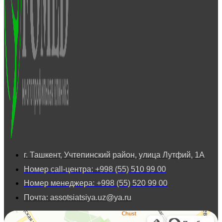
г. Ташкент, Учтепинский район, улица Лутфий, 1А
Номер call-центра: +998 (55) 510 99 00
Номер менеджера: +998 (55) 520 99 00
Почта: assotsiatsiya.uz@ya.ru