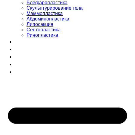
Блефаропластика
Скульптурирование тела
Маммопластика
Абдоминопластика
Липосакция
Септопластика
Ринопластика
Сертификаты
Команда
Отзывы
Блог
+998 (55) 510-99-00