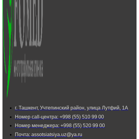
г. Ташкент, Учтепинский район, улица Лутфий, 1А
Номер call-центра: +998 (55) 510 99 00
Номер менеджера: +998 (55) 520 99 00
Почта: assotsiatsiya.uz@ya.ru