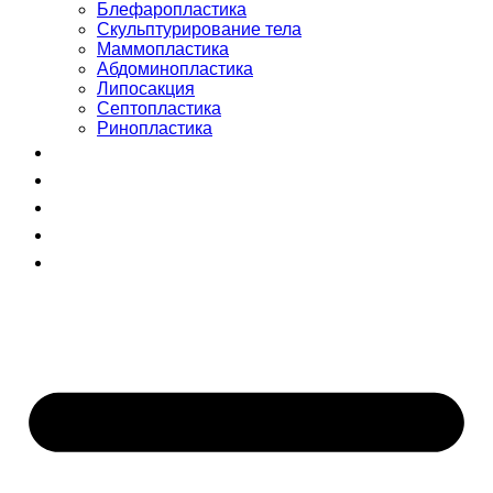
Блефаропластика
Скульптурирование тела
Маммопластика
Абдоминопластика
Липосакция
Септопластика
Ринопластика
Сертификаты
Команда
Отзывы
Блог
+998 (55) 510-99-00