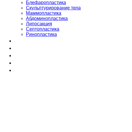
Блефаропластика
Скульптурирование тела
Маммопластика
Абдоминопластика
Липосакция
Септопластика
Ринопластика
Сертификаты
Команда
Отзывы
Блог
+998 (55) 510-99-00